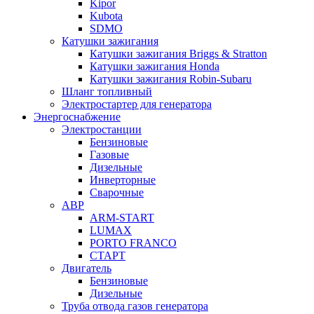
Kipor
Kubota
SDMO
Катушки зажигания
Катушки зажигания Briggs & Stratton
Катушки зажигания Honda
Катушки зажигания Robin-Subaru
Шланг топливный
Электростартер для генератора
Энергоснабжение
Электростанции
Бензиновые
Газовые
Дизельные
Инверторные
Сварочные
АВР
ARM-START
LUMAX
PORTO FRANCO
СТАРТ
Двигатель
Бензиновые
Дизельные
Труба отвода газов генератора