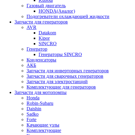
Kubota
Газовый двигатель
HONDA(Aналог)
Подогреватели охлаждающей жидкости
Запчасти для генераторов
AVR
Datakom
Kipor
SINCRO
Генератор
Генераторы SINCRO
Конденсаторы
АКБ
Запчасти для инверторных генераторов
Запчасти для сварочных генераторов
Запчасти для электростанций
Комплектующие для генераторов
Запчасти для мотопомпы
Honda
Robin-Subaru
Daishin
Sadko
Forte
Качающие узлы
Комплектующие