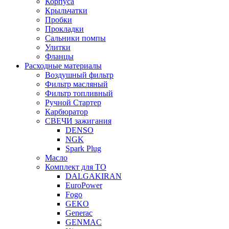
Корпуса
Крыльчатки
Пробки
Прокладки
Сальники помпы
Улитки
Фланцы
Расходные материалы
Воздушный фильтр
Фильтр масляный
Фильтр топливный
Ручной Стартер
Карбюратор
СВЕЧИ зажигания
DENSO
NGK
Spark Plug
Масло
Комплект для ТО
DALGAKIRAN
EuroPower
Fogo
GEKO
Generac
GENMAC