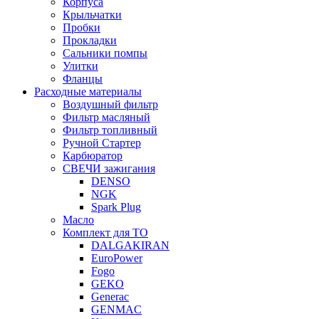
Корпуса
Крыльчатки
Пробки
Прокладки
Сальники помпы
Улитки
Фланцы
Расходные материалы
Воздушный фильтр
Фильтр масляный
Фильтр топливный
Ручной Стартер
Карбюратор
СВЕЧИ зажигания
DENSO
NGK
Spark Plug
Масло
Комплект для ТО
DALGAKIRAN
EuroPower
Fogo
GEKO
Generac
GENMAC