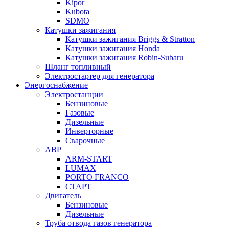
Kipor
Kubota
SDMO
Катушки зажигания
Катушки зажигания Briggs & Stratton
Катушки зажигания Honda
Катушки зажигания Robin-Subaru
Шланг топливный
Электростартер для генератора
Энергоснабжение
Электростанции
Бензиновые
Газовые
Дизельные
Инверторные
Сварочные
АВР
ARM-START
LUMAX
PORTO FRANCO
СТАРТ
Двигатель
Бензиновые
Дизельные
Труба отвода газов генератора