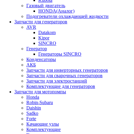
Kubota
Газовый двигатель
HONDA(Aналог)
Подогреватели охлаждающей жидкости
Запчасти для генераторов
AVR
Datakom
Kipor
SINCRO
Генератор
Генераторы SINCRO
Конденсаторы
АКБ
Запчасти для инверторных генераторов
Запчасти для сварочных генераторов
Запчасти для электростанций
Комплектующие для генераторов
Запчасти для мотопомпы
Honda
Robin-Subaru
Daishin
Sadko
Forte
Качающие узлы
Комплектующие