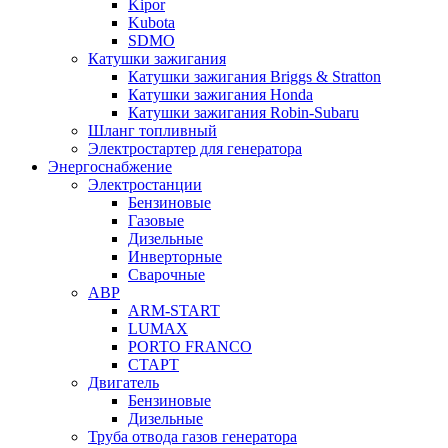
Kipor
Kubota
SDMO
Катушки зажигания
Катушки зажигания Briggs & Stratton
Катушки зажигания Honda
Катушки зажигания Robin-Subaru
Шланг топливный
Электростартер для генератора
Энергоснабжение
Электростанции
Бензиновые
Газовые
Дизельные
Инверторные
Сварочные
АВР
ARM-START
LUMAX
PORTO FRANCO
СТАРТ
Двигатель
Бензиновые
Дизельные
Труба отвода газов генератора