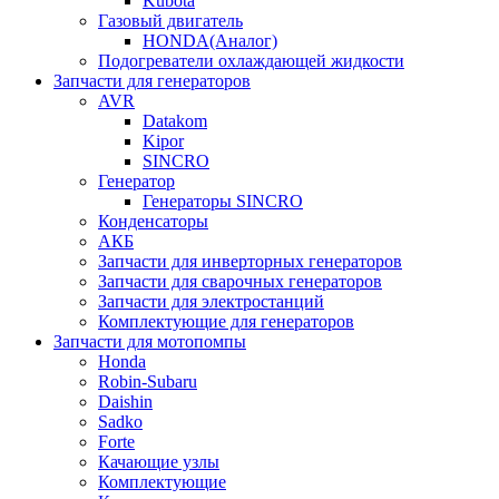
Kubota
Газовый двигатель
HONDA(Aналог)
Подогреватели охлаждающей жидкости
Запчасти для генераторов
AVR
Datakom
Kipor
SINCRO
Генератор
Генераторы SINCRO
Конденсаторы
АКБ
Запчасти для инверторных генераторов
Запчасти для сварочных генераторов
Запчасти для электростанций
Комплектующие для генераторов
Запчасти для мотопомпы
Honda
Robin-Subaru
Daishin
Sadko
Forte
Качающие узлы
Комплектующие