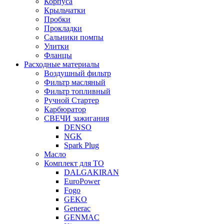
Корпуса
Крыльчатки
Пробки
Прокладки
Сальники помпы
Улитки
Фланцы
Расходные материалы
Воздушный фильтр
Фильтр масляный
Фильтр топливный
Ручной Стартер
Карбюратор
СВЕЧИ зажигания
DENSO
NGK
Spark Plug
Масло
Комплект для ТО
DALGAKIRAN
EuroPower
Fogo
GEKO
Generac
GENMAC