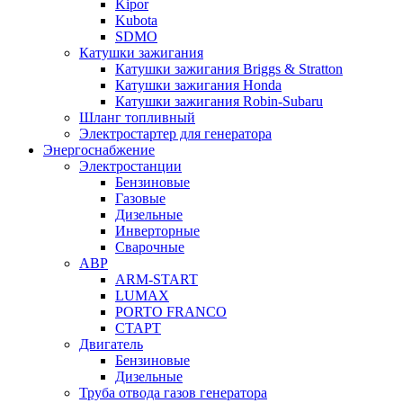
Kipor
Kubota
SDMO
Катушки зажигания
Катушки зажигания Briggs & Stratton
Катушки зажигания Honda
Катушки зажигания Robin-Subaru
Шланг топливный
Электростартер для генератора
Энергоснабжение
Электростанции
Бензиновые
Газовые
Дизельные
Инверторные
Сварочные
АВР
ARM-START
LUMAX
PORTO FRANCO
СТАРТ
Двигатель
Бензиновые
Дизельные
Труба отвода газов генератора