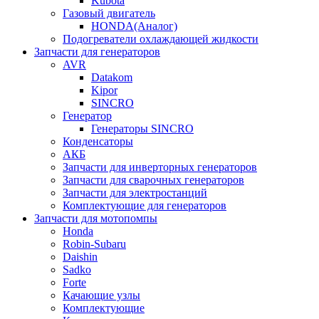
Kubota
Газовый двигатель
HONDA(Aналог)
Подогреватели охлаждающей жидкости
Запчасти для генераторов
AVR
Datakom
Kipor
SINCRO
Генератор
Генераторы SINCRO
Конденсаторы
АКБ
Запчасти для инверторных генераторов
Запчасти для сварочных генераторов
Запчасти для электростанций
Комплектующие для генераторов
Запчасти для мотопомпы
Honda
Robin-Subaru
Daishin
Sadko
Forte
Качающие узлы
Комплектующие