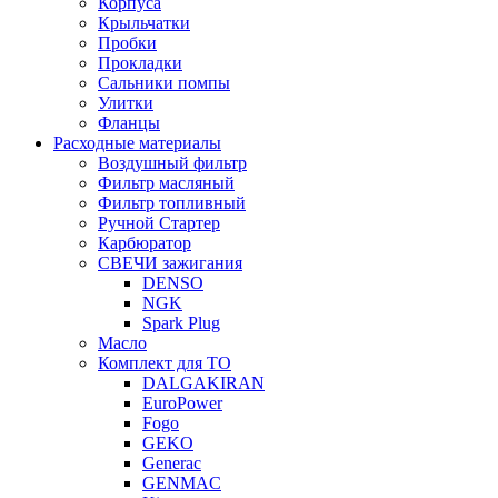
Корпуса
Крыльчатки
Пробки
Прокладки
Сальники помпы
Улитки
Фланцы
Расходные материалы
Воздушный фильтр
Фильтр масляный
Фильтр топливный
Ручной Стартер
Карбюратор
СВЕЧИ зажигания
DENSO
NGK
Spark Plug
Масло
Комплект для ТО
DALGAKIRAN
EuroPower
Fogo
GEKO
Generac
GENMAC