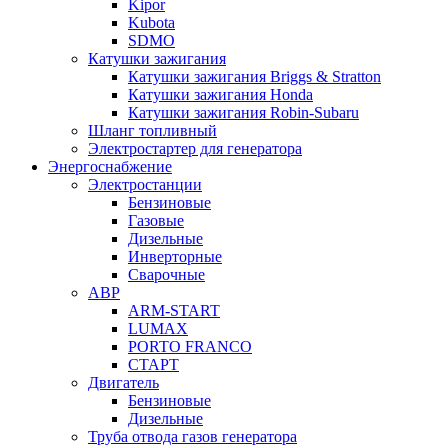
Kipor
Kubota
SDMO
Катушки зажигания
Катушки зажигания Briggs & Stratton
Катушки зажигания Honda
Катушки зажигания Robin-Subaru
Шланг топливный
Электростартер для генератора
Энергоснабжение
Электростанции
Бензиновые
Газовые
Дизельные
Инверторные
Сварочные
АВР
ARM-START
LUMAX
PORTO FRANCO
СТАРТ
Двигатель
Бензиновые
Дизельные
Труба отвода газов генератора