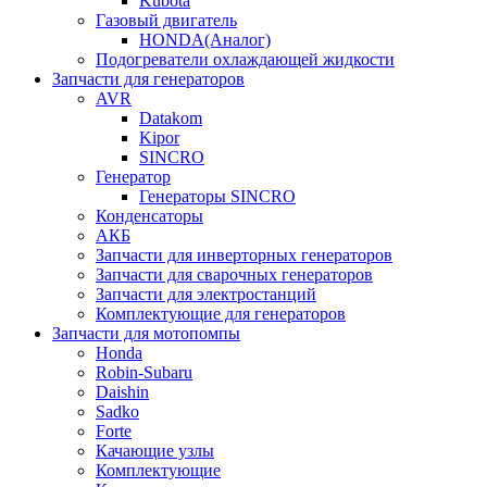
Kubota
Газовый двигатель
HONDA(Aналог)
Подогреватели охлаждающей жидкости
Запчасти для генераторов
AVR
Datakom
Kipor
SINCRO
Генератор
Генераторы SINCRO
Конденсаторы
АКБ
Запчасти для инверторных генераторов
Запчасти для сварочных генераторов
Запчасти для электростанций
Комплектующие для генераторов
Запчасти для мотопомпы
Honda
Robin-Subaru
Daishin
Sadko
Forte
Качающие узлы
Комплектующие