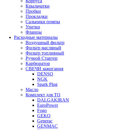
Корпуса
Крыльчатки
Пробки
Прокладки
Сальники помпы
Улитки
Фланцы
Расходные материалы
Воздушный фильтр
Фильтр масляный
Фильтр топливный
Ручной Стартер
Карбюратор
СВЕЧИ зажигания
DENSO
NGK
Spark Plug
Масло
Комплект для ТО
DALGAKIRAN
EuroPower
Fogo
GEKO
Generac
GENMAC