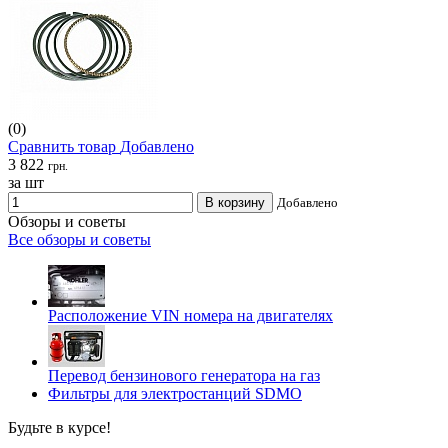
(0)
Сравнить товар
Добавлено
3 822
грн.
за шт
В корзину
Добавлено
Обзоры и советы
Все обзоры и советы
Расположение VIN номера на двигателях
Перевод бензинового генератора на газ
Фильтры для электростанций SDMO
Будьте в курсе!