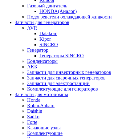
Kubota
Газовый двигатель
HONDA(Aналог)
Подогреватели охлаждающей жидкости
Запчасти для генераторов
AVR
Datakom
Kipor
SINCRO
Генератор
Генераторы SINCRO
Конденсаторы
АКБ
Запчасти для инверторных генераторов
Запчасти для сварочных генераторов
Запчасти для электростанций
Комплектующие для генераторов
Запчасти для мотопомпы
Honda
Robin-Subaru
Daishin
Sadko
Forte
Качающие узлы
Комплектующие