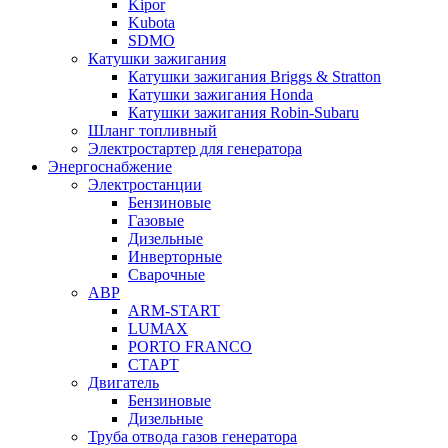
Kipor
Kubota
SDMO
Катушки зажигания
Катушки зажигания Briggs & Stratton
Катушки зажигания Honda
Катушки зажигания Robin-Subaru
Шланг топливный
Электростартер для генератора
Энергоснабжение
Электростанции
Бензиновые
Газовые
Дизельные
Инверторные
Сварочные
АВР
ARM-START
LUMAX
PORTO FRANCO
СТАРТ
Двигатель
Бензиновые
Дизельные
Труба отвода газов генератора