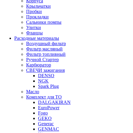
Корпуса
Крыльчатки
Пробки
Прокладки
Сальники помпы
Улитки
Фланцы
Расходные материалы
Воздушный фильтр
Фильтр масляный
Фильтр топливный
Ручной Стартер
Карбюратор
СВЕЧИ зажигания
DENSO
NGK
Spark Plug
Масло
Комплект для ТО
DALGAKIRAN
EuroPower
Fogo
GEKO
Generac
GENMAC