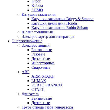
Kipor
Kubota
SDMO
Катушки зажигания
Катушки зажигания Briggs & Stratton
Катушки зажигания Honda
Катушки зажигания Robin-Subaru
Шланг топливный
Электростартер для генератора
Энергоснабжение
Электростанции
Бензиновые
Газовые
Дизельные
Инверторные
Сварочные
АВР
ARM-START
LUMAX
PORTO FRANCO
СТАРТ
Двигатель
Бензиновые
Дизельные
Труба отвода газов генератора