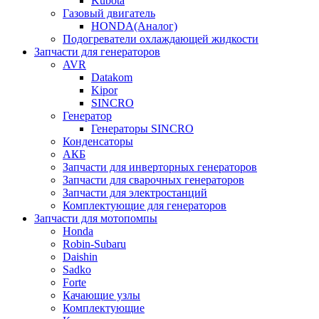
Kubota
Газовый двигатель
HONDA(Aналог)
Подогреватели охлаждающей жидкости
Запчасти для генераторов
AVR
Datakom
Kipor
SINCRO
Генератор
Генераторы SINCRO
Конденсаторы
АКБ
Запчасти для инверторных генераторов
Запчасти для сварочных генераторов
Запчасти для электростанций
Комплектующие для генераторов
Запчасти для мотопомпы
Honda
Robin-Subaru
Daishin
Sadko
Forte
Качающие узлы
Комплектующие