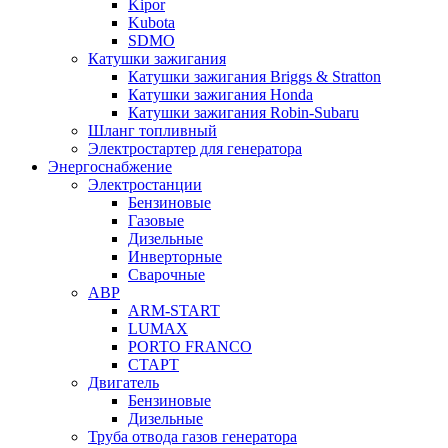
Kipor
Kubota
SDMO
Катушки зажигания
Катушки зажигания Briggs & Stratton
Катушки зажигания Honda
Катушки зажигания Robin-Subaru
Шланг топливный
Электростартер для генератора
Энергоснабжение
Электростанции
Бензиновые
Газовые
Дизельные
Инверторные
Сварочные
АВР
ARM-START
LUMAX
PORTO FRANCO
СТАРТ
Двигатель
Бензиновые
Дизельные
Труба отвода газов генератора