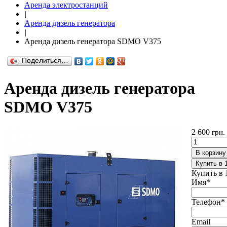
Аренда электростанций
|
Аренда дизель генератора
|
Аренда дизель генератора SDMO V375
Поделиться…
Аренда дизель генератора
SDMO V375
2 600
грн.
В корзину
Купить в 
Купить в 
Имя
*
Телефон
*
Email