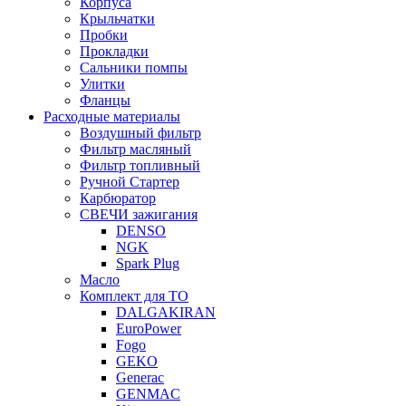
Корпуса
Крыльчатки
Пробки
Прокладки
Сальники помпы
Улитки
Фланцы
Расходные материалы
Воздушный фильтр
Фильтр масляный
Фильтр топливный
Ручной Стартер
Карбюратор
СВЕЧИ зажигания
DENSO
NGK
Spark Plug
Масло
Комплект для ТО
DALGAKIRAN
EuroPower
Fogo
GEKO
Generac
GENMAC