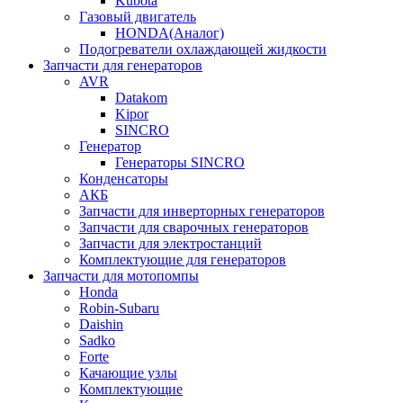
Kubota
Газовый двигатель
HONDA(Aналог)
Подогреватели охлаждающей жидкости
Запчасти для генераторов
AVR
Datakom
Kipor
SINCRO
Генератор
Генераторы SINCRO
Конденсаторы
АКБ
Запчасти для инверторных генераторов
Запчасти для сварочных генераторов
Запчасти для электростанций
Комплектующие для генераторов
Запчасти для мотопомпы
Honda
Robin-Subaru
Daishin
Sadko
Forte
Качающие узлы
Комплектующие