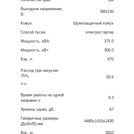
Выходное напряжение,
380/230
В:
Кожух:
Шумозащитный кожух
Способ пуска:
электростартер
Мощность, кВА:
375.0
Мощность, кВт:
300.0
Бак, л:
470
Расход при нагрузке
75%,
50.6
л.ч.
Время работы на одной
9,3
заправке,ч:
Уровень шума, дБ.:
67
Габаритные размеры
4480х1410х2430
(ДхШхВ),мм:
Вес, кг:
3910