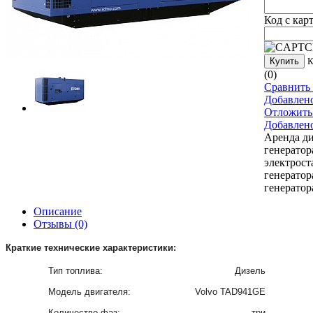
Код с кар
Купить
К
(0)
Сравнить 
Добавлен
Отложить
Добавлен
Аренда ди
генератор
электрост
генератор
генератор
Описание
Отзывы
(0)
Краткие технические характеристики:
Тип топлива:
Дизель
Модель двигателя:
Volvo TAD941GE
Количество фаз:
три