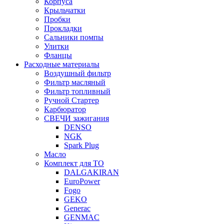
Корпуса
Крыльчатки
Пробки
Прокладки
Сальники помпы
Улитки
Фланцы
Расходные материалы
Воздушный фильтр
Фильтр масляный
Фильтр топливный
Ручной Стартер
Карбюратор
СВЕЧИ зажигания
DENSO
NGK
Spark Plug
Масло
Комплект для ТО
DALGAKIRAN
EuroPower
Fogo
GEKO
Generac
GENMAC