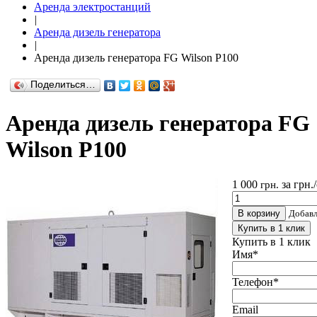
Аренда электростанций
|
Аренда дизель генератора
|
Аренда дизель генератора FG Wilson P100
Поделиться…
Аренда дизель генератора FG
Wilson P100
1 000
за грн.
грн.
В корзину
Добав
Купить в 1 клик
Купить в 1 клик
Имя
*
Телефон
*
Email