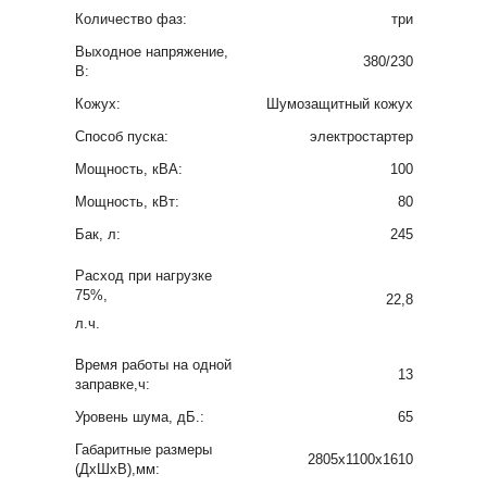
Количество фаз:
три
Выходное напряжение,
380/230
В:
Кожух:
Шумозащитный кожух
Способ пуска:
электростартер
Мощность, кВА:
100
Мощность, кВт:
80
Бак, л:
245
Расход при нагрузке
75%,
22,8
л.ч.
Время работы на одной
13
заправке,ч:
Уровень шума, дБ.:
65
Габаритные размеры
2805x1100x1610
(ДхШхВ),мм: