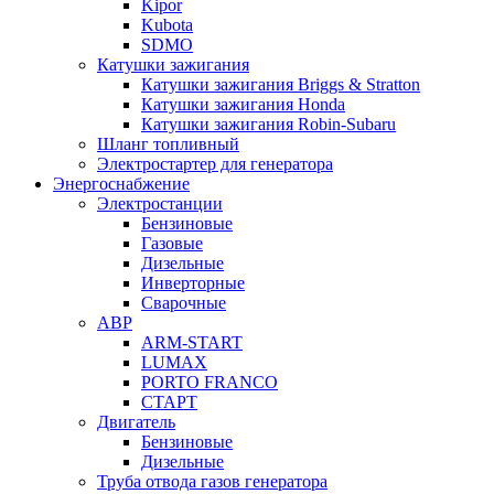
Kipor
Kubota
SDMO
Катушки зажигания
Катушки зажигания Briggs & Stratton
Катушки зажигания Honda
Катушки зажигания Robin-Subaru
Шланг топливный
Электростартер для генератора
Энергоснабжение
Электростанции
Бензиновые
Газовые
Дизельные
Инверторные
Сварочные
АВР
ARM-START
LUMAX
PORTO FRANCO
СТАРТ
Двигатель
Бензиновые
Дизельные
Труба отвода газов генератора