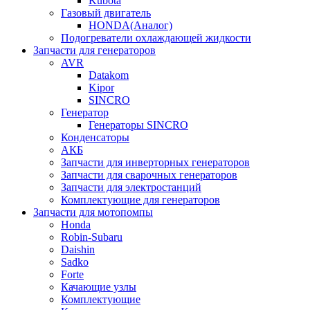
Kubota
Газовый двигатель
HONDA(Aналог)
Подогреватели охлаждающей жидкости
Запчасти для генераторов
AVR
Datakom
Kipor
SINCRO
Генератор
Генераторы SINCRO
Конденсаторы
АКБ
Запчасти для инверторных генераторов
Запчасти для сварочных генераторов
Запчасти для электростанций
Комплектующие для генераторов
Запчасти для мотопомпы
Honda
Robin-Subaru
Daishin
Sadko
Forte
Качающие узлы
Комплектующие