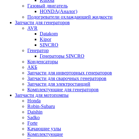
Kubota
Газовый двигатель
HONDA(Aналог)
Подогреватели охлаждающей жидкости
Запчасти для генераторов
AVR
Datakom
Kipor
SINCRO
Генератор
Генераторы SINCRO
Конденсаторы
АКБ
Запчасти для инверторных генераторов
Запчасти для сварочных генераторов
Запчасти для электростанций
Комплектующие для генераторов
Запчасти для мотопомпы
Honda
Robin-Subaru
Daishin
Sadko
Forte
Качающие узлы
Комплектующие