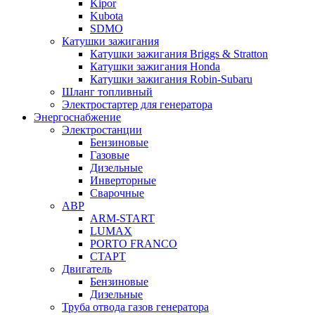
Kipor
Kubota
SDMO
Катушки зажигания
Катушки зажигания Briggs & Stratton
Катушки зажигания Honda
Катушки зажигания Robin-Subaru
Шланг топливный
Электростартер для генератора
Энергоснабжение
Электростанции
Бензиновые
Газовые
Дизельные
Инверторные
Сварочные
АВР
ARM-START
LUMAX
PORTO FRANCO
СТАРТ
Двигатель
Бензиновые
Дизельные
Труба отвода газов генератора