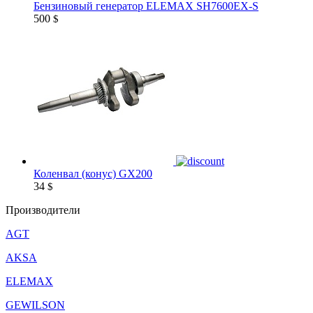
Бензиновый генератор ELEMAX SH7600EX-S
500
$
Коленвал (конус) GX200
34
$
Производители
AGT
AKSA
ELEMAX
GEWILSON