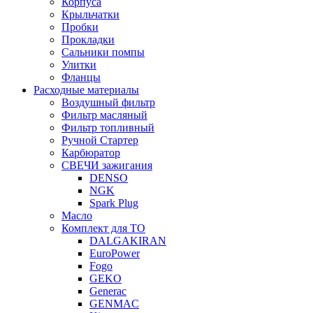
Корпуса
Крыльчатки
Пробки
Прокладки
Сальники помпы
Улитки
Фланцы
Расходные материалы
Воздушный фильтр
Фильтр масляный
Фильтр топливный
Ручной Стартер
Карбюратор
СВЕЧИ зажигания
DENSO
NGK
Spark Plug
Масло
Комплект для ТО
DALGAKIRAN
EuroPower
Fogo
GEKO
Generac
GENMAC