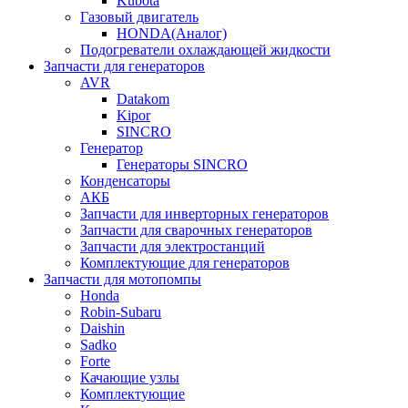
Kubota
Газовый двигатель
HONDA(Aналог)
Подогреватели охлаждающей жидкости
Запчасти для генераторов
AVR
Datakom
Kipor
SINCRO
Генератор
Генераторы SINCRO
Конденсаторы
АКБ
Запчасти для инверторных генераторов
Запчасти для сварочных генераторов
Запчасти для электростанций
Комплектующие для генераторов
Запчасти для мотопомпы
Honda
Robin-Subaru
Daishin
Sadko
Forte
Качающие узлы
Комплектующие