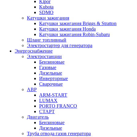
Kipor
Kubota
SDMO
Катушки зажигания
Катушки зажигания Briggs & Stratton
Катушки зажигания Honda
Катушки зажигания Robin-Subaru
Шланг топливный
Электростартер для генератора
Энергоснабжение
Электростанции
Бензиновые
Газовые
Дизельные
Инверторные
Сварочные
АВР
ARM-START
LUMAX
PORTO FRANCO
СТАРТ
Двигатель
Бензиновые
Дизельные
Труба отвода газов генератора