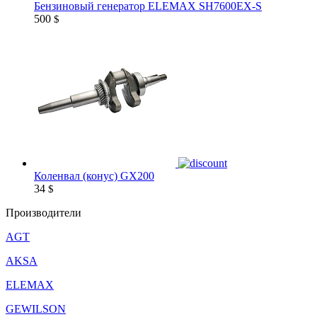
Бензиновый генератор ELEMAX SH7600EX-S
500
$
Коленвал (конус) GX200
34
$
Производители
AGT
AKSA
ELEMAX
GEWILSON