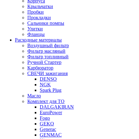
Корпуса
Крыльчатки
Пробки
Прокладки
Сальники помпы
Улитки
Фланцы
Расходные материалы
Воздушный фильтр
Фильтр масляный
Фильтр топливный
Ручной Стартер
Карбюратор
СВЕЧИ зажигания
DENSO
NGK
Spark Plug
Масло
Комплект для ТО
DALGAKIRAN
EuroPower
Fogo
GEKO
Generac
GENMAC