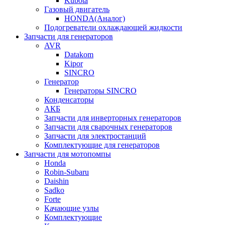
Kubota
Газовый двигатель
HONDA(Aналог)
Подогреватели охлаждающей жидкости
Запчасти для генераторов
AVR
Datakom
Kipor
SINCRO
Генератор
Генераторы SINCRO
Конденсаторы
АКБ
Запчасти для инверторных генераторов
Запчасти для сварочных генераторов
Запчасти для электростанций
Комплектующие для генераторов
Запчасти для мотопомпы
Honda
Robin-Subaru
Daishin
Sadko
Forte
Качающие узлы
Комплектующие