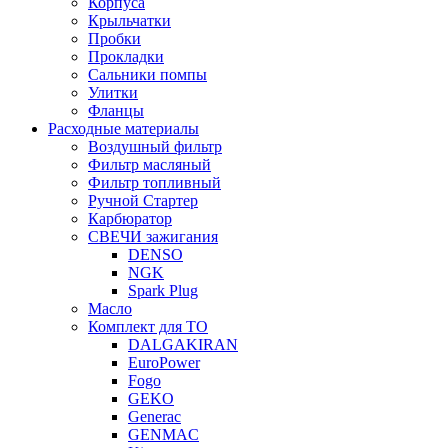
Корпуса
Крыльчатки
Пробки
Прокладки
Сальники помпы
Улитки
Фланцы
Расходные материалы
Воздушный фильтр
Фильтр масляный
Фильтр топливный
Ручной Стартер
Карбюратор
СВЕЧИ зажигания
DENSO
NGK
Spark Plug
Масло
Комплект для ТО
DALGAKIRAN
EuroPower
Fogo
GEKO
Generac
GENMAC