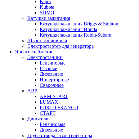
Kipor
Kubota
SDMO
Катушки зажигания
Катушки зажигания Briggs & Stratton
Катушки зажигания Honda
Катушки зажигания Robin-Subaru
Шланг топливный
Электростартер для генератора
Энергоснабжение
Электростанции
Бензиновые
Газовые
Дизельные
Инверторные
Сварочные
АВР
ARM-START
LUMAX
PORTO FRANCO
СТАРТ
Двигатель
Бензиновые
Дизельные
Труба отвода газов генератора