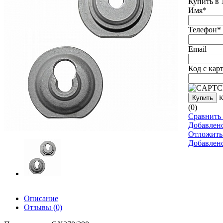
Купить в 
Имя
*
Телефон
*
Email
Код с кар
Купить
К
(0)
Сравнить 
Добавлен
Отложить
Добавлен
Описание
Отзывы
(0)