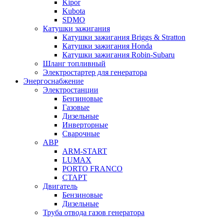
Kipor
Kubota
SDMO
Катушки зажигания
Катушки зажигания Briggs & Stratton
Катушки зажигания Honda
Катушки зажигания Robin-Subaru
Шланг топливный
Электростартер для генератора
Энергоснабжение
Электростанции
Бензиновые
Газовые
Дизельные
Инверторные
Сварочные
АВР
ARM-START
LUMAX
PORTO FRANCO
СТАРТ
Двигатель
Бензиновые
Дизельные
Труба отвода газов генератора