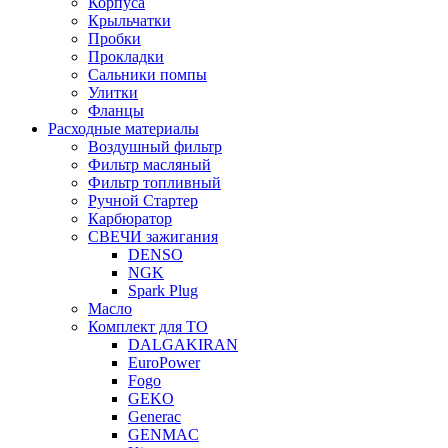
Корпуса
Крыльчатки
Пробки
Прокладки
Сальники помпы
Улитки
Фланцы
Расходные материалы
Воздушный фильтр
Фильтр масляный
Фильтр топливный
Ручной Стартер
Карбюратор
СВЕЧИ зажигания
DENSO
NGK
Spark Plug
Масло
Комплект для ТО
DALGAKIRAN
EuroPower
Fogo
GEKO
Generac
GENMAC