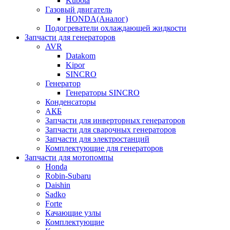
Kubota
Газовый двигатель
HONDA(Aналог)
Подогреватели охлаждающей жидкости
Запчасти для генераторов
AVR
Datakom
Kipor
SINCRO
Генератор
Генераторы SINCRO
Конденсаторы
АКБ
Запчасти для инверторных генераторов
Запчасти для сварочных генераторов
Запчасти для электростанций
Комплектующие для генераторов
Запчасти для мотопомпы
Honda
Robin-Subaru
Daishin
Sadko
Forte
Качающие узлы
Комплектующие