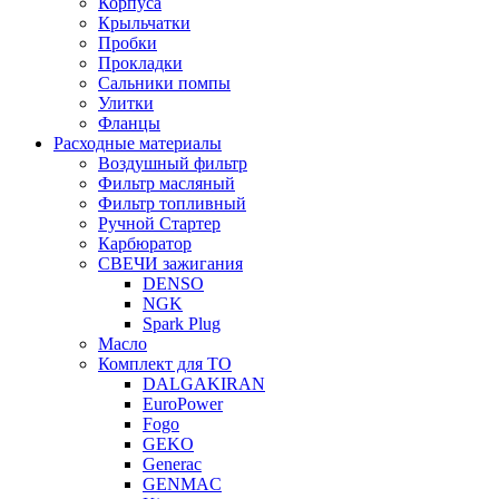
Корпуса
Крыльчатки
Пробки
Прокладки
Сальники помпы
Улитки
Фланцы
Расходные материалы
Воздушный фильтр
Фильтр масляный
Фильтр топливный
Ручной Стартер
Карбюратор
СВЕЧИ зажигания
DENSO
NGK
Spark Plug
Масло
Комплект для ТО
DALGAKIRAN
EuroPower
Fogo
GEKO
Generac
GENMAC