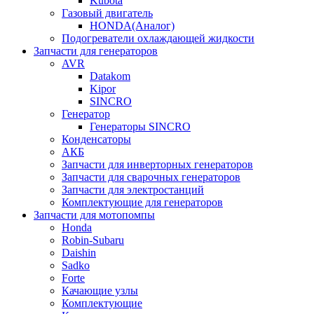
Kubota
Газовый двигатель
HONDA(Aналог)
Подогреватели охлаждающей жидкости
Запчасти для генераторов
AVR
Datakom
Kipor
SINCRO
Генератор
Генераторы SINCRO
Конденсаторы
АКБ
Запчасти для инверторных генераторов
Запчасти для сварочных генераторов
Запчасти для электростанций
Комплектующие для генераторов
Запчасти для мотопомпы
Honda
Robin-Subaru
Daishin
Sadko
Forte
Качающие узлы
Комплектующие