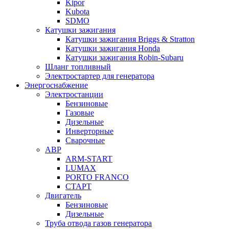
Kipor
Kubota
SDMO
Катушки зажигания
Катушки зажигания Briggs & Stratton
Катушки зажигания Honda
Катушки зажигания Robin-Subaru
Шланг топливный
Электростартер для генератора
Энергоснабжение
Электростанции
Бензиновые
Газовые
Дизельные
Инверторные
Сварочные
АВР
ARM-START
LUMAX
PORTO FRANCO
СТАРТ
Двигатель
Бензиновые
Дизельные
Труба отвода газов генератора