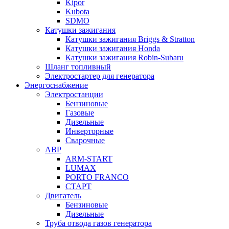
Kipor
Kubota
SDMO
Катушки зажигания
Катушки зажигания Briggs & Stratton
Катушки зажигания Honda
Катушки зажигания Robin-Subaru
Шланг топливный
Электростартер для генератора
Энергоснабжение
Электростанции
Бензиновые
Газовые
Дизельные
Инверторные
Сварочные
АВР
ARM-START
LUMAX
PORTO FRANCO
СТАРТ
Двигатель
Бензиновые
Дизельные
Труба отвода газов генератора