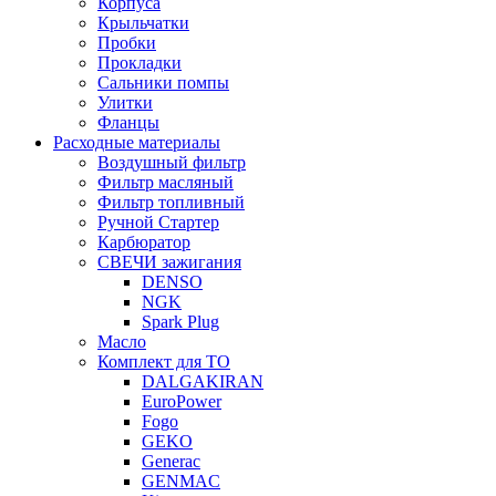
Корпуса
Крыльчатки
Пробки
Прокладки
Сальники помпы
Улитки
Фланцы
Расходные материалы
Воздушный фильтр
Фильтр масляный
Фильтр топливный
Ручной Стартер
Карбюратор
СВЕЧИ зажигания
DENSO
NGK
Spark Plug
Масло
Комплект для ТО
DALGAKIRAN
EuroPower
Fogo
GEKO
Generac
GENMAC