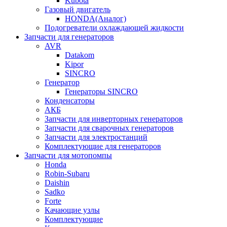
Kubota
Газовый двигатель
HONDA(Aналог)
Подогреватели охлаждающей жидкости
Запчасти для генераторов
AVR
Datakom
Kipor
SINCRO
Генератор
Генераторы SINCRO
Конденсаторы
АКБ
Запчасти для инверторных генераторов
Запчасти для сварочных генераторов
Запчасти для электростанций
Комплектующие для генераторов
Запчасти для мотопомпы
Honda
Robin-Subaru
Daishin
Sadko
Forte
Качающие узлы
Комплектующие