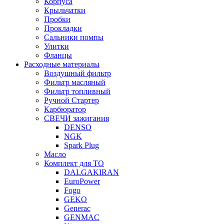
Корпуса
Крыльчатки
Пробки
Прокладки
Сальники помпы
Улитки
Фланцы
Расходные материалы
Воздушный фильтр
Фильтр масляный
Фильтр топливный
Ручной Стартер
Карбюратор
СВЕЧИ зажигания
DENSO
NGK
Spark Plug
Масло
Комплект для ТО
DALGAKIRAN
EuroPower
Fogo
GEKO
Generac
GENMAC