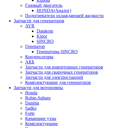
Kubota
Газовый двигатель
HONDA(Aналог)
Подогреватели охлаждающей жидкости
Запчасти для генераторов
AVR
Datakom
Kipor
SINCRO
Генератор
Генераторы SINCRO
Конденсаторы
АКБ
Запчасти для инверторных генераторов
Запчасти для сварочных генераторов
Запчасти для электростанций
Комплектующие для генераторов
Запчасти для мотопомпы
Honda
Robin-Subaru
Daishin
Sadko
Forte
Качающие узлы
Комплектующие