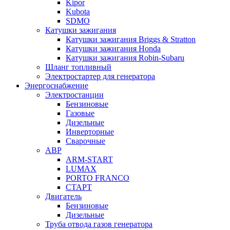
Kipor
Kubota
SDMO
Катушки зажигания
Катушки зажигания Briggs & Stratton
Катушки зажигания Honda
Катушки зажигания Robin-Subaru
Шланг топливный
Электростартер для генератора
Энергоснабжение
Электростанции
Бензиновые
Газовые
Дизельные
Инверторные
Сварочные
АВР
ARM-START
LUMAX
PORTO FRANCO
СТАРТ
Двигатель
Бензиновые
Дизельные
Труба отвода газов генератора