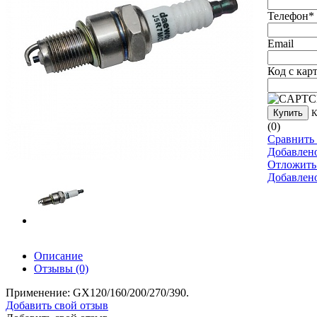
Телефон
*
Email
Код с кар
Купить
К
(0)
Сравнить 
Добавлен
Отложить
Добавлен
Описание
Отзывы
(0)
Применение: GX120/160/200/270/390.
Добавить свой отзыв