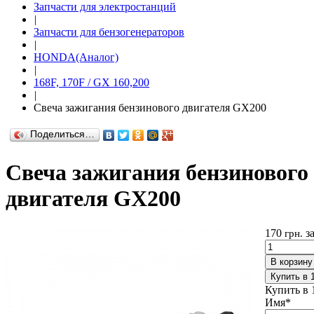
Запчасти для электростанций
|
Запчасти для бензогенераторов
|
HONDA(Aналог)
|
168F, 170F / GX 160,200
|
Свеча зажигания бензинового двигателя GX200
Поделиться…
Свеча зажигания бензинового
двигателя GX200
170
з
грн.
В корзину
Купить в 
Купить в 
Имя
*