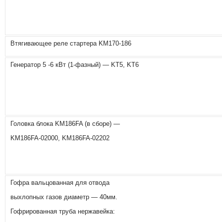
Втягивающее реле стартера KM170-186
Генератор 5 -6 кВт (1-фазный) — KT5, KT6
Головка блока KM186FA (в сборе) —
KM186FA-02000, KM186FA-02202
Гофра вальцованная для отвода
выхлопных газов диаметр — 40мм.
Гофрированная труба нержавейка: