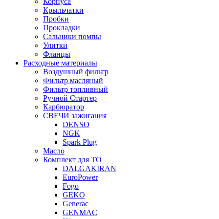
Корпуса
Крыльчатки
Пробки
Прокладки
Сальники помпы
Улитки
Фланцы
Расходные материалы
Воздушный фильтр
Фильтр масляный
Фильтр топливный
Ручной Стартер
Карбюратор
СВЕЧИ зажигания
DENSO
NGK
Spark Plug
Масло
Комплект для ТО
DALGAKIRAN
EuroPower
Fogo
GEKO
Generac
GENMAC