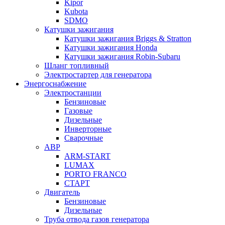
Kipor
Kubota
SDMO
Катушки зажигания
Катушки зажигания Briggs & Stratton
Катушки зажигания Honda
Катушки зажигания Robin-Subaru
Шланг топливный
Электростартер для генератора
Энергоснабжение
Электростанции
Бензиновые
Газовые
Дизельные
Инверторные
Сварочные
АВР
ARM-START
LUMAX
PORTO FRANCO
СТАРТ
Двигатель
Бензиновые
Дизельные
Труба отвода газов генератора