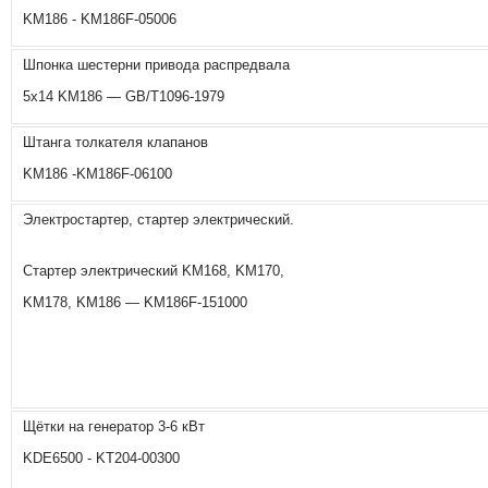
KM186 - KM186F-05006
Шпонка шестерни привода распредвала
5х14 KM186 — GB/T1096-1979
Штанга толкателя клапанов
KM186 -KM186F-06100
Электростартер, стартер электрический.
Стартер электрический KM168, KM170,
KM178, KM186 — KM186F-151000
Щётки на генератор 3-6 кВт
KDE6500 - KT204-00300