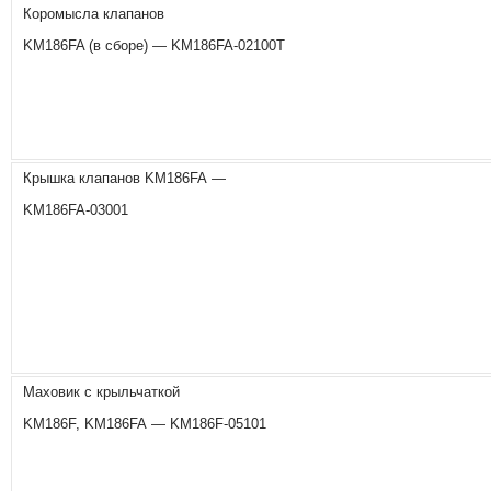
Коромысла клапанов
KM186FA (в сборе) — KM186FA-02100T
Крышка клапанов KM186FA —
KM186FA-03001
Маховик с крыльчаткой
KM186F, KM186FA — KM186F-05101