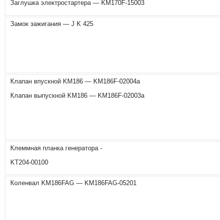
Заглушка электростартера — KM170F-15003
Замок зажигания — J K 425
Клапан впускной KM186 — KM186F-02004a
Клапан выпускной KM186 — KM186F-02003a
Клеммная планка генератора -
KT204-00100
Коленвал KM186FAG — KM186FAG-05201