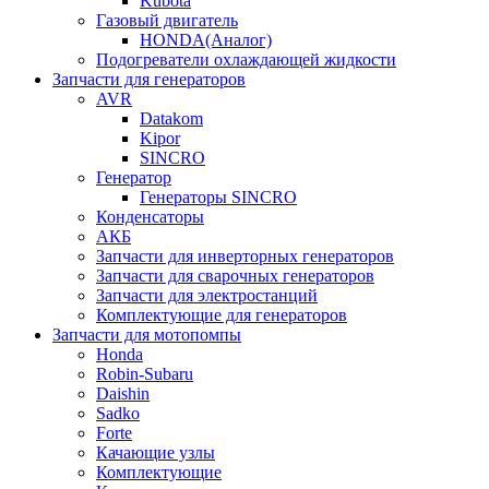
Kubota
Газовый двигатель
HONDA(Aналог)
Подогреватели охлаждающей жидкости
Запчасти для генераторов
AVR
Datakom
Kipor
SINCRO
Генератор
Генераторы SINCRO
Конденсаторы
АКБ
Запчасти для инверторных генераторов
Запчасти для сварочных генераторов
Запчасти для электростанций
Комплектующие для генераторов
Запчасти для мотопомпы
Honda
Robin-Subaru
Daishin
Sadko
Forte
Качающие узлы
Комплектующие