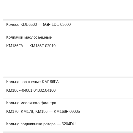
Колесо KDE6500 — 5GF-LDE-03600
Колпачки маслосъемные
KM186FA — KM186F-02019
Кольца поршневые KM186FA —
KM186F-04001,04002,04100
Кольцо масляного фильтра
KM170, KM178, KM186 — KM168F-09005
Кольцо подшипника ротора — 6204DU