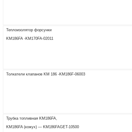
Теплоизолятор форсунки
KM186FA -KM170FA-02011
Толкатели клапанов KM 186 -KM186F-06003
Трубка топливная KM186FA,
KM186FA (кожух) — KM186FAGET-10500