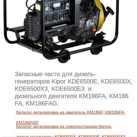
Запасные части для дизель-
генераторов Kipor KDE6500E, KDE6500X,
KDE6500X3, KDE6500E3 и
дизельного двигателя KM186FA, KM186
FA, KM186FAG.
Каталог деталировка на двигатель KM186F, KM186FA,
KM186FAG
Каталог деталировка на электростанции Кипор,
дизельгенераторы KDE6500X, KDE6500E, KDE6500X3,