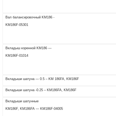
Вал балансировочный KM186 -
KM186F-05301
Вкладыш коренной KM186 —
KM186F-01014
Вкладыши шатуна — 0.5 – KM 186FA, KM186F
Вкладыши шатуна -0.25 – KM186FA, KM186F
Вкладыши шатунные
KM186F, KM186FA — KM186F-04005