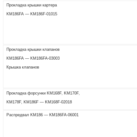
Прокладка крышки картера
KM186FA — KM186F-01015
Прокладка крышки клапанов
KM186FA — KM186FA-03003
Крышка клапанов
Прокладка форсунки KM168F, KM170F,
KM178F, KM186F — KM168F-02018
Распредвал KM186 — KM186FA-06001