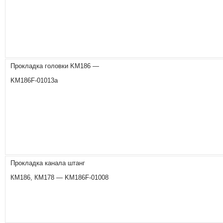
Прокладка головки KM186 —
KM186F-01013a
Прокладка канала штанг
КМ186, КМ178 — KM186F-01008