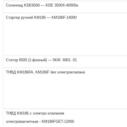
Соленоид KDE6500 — KDE 3500X-40000a
Стартер ручной KM186 — KM186F-14000
Статор 6500 (1-фазный) — 5KM. 6801. 01
ТНВД KM186FA, KM186F без электроклапана
ТНВД KM186 с электро клапаном
электромагнитным - KM186FGET-12000