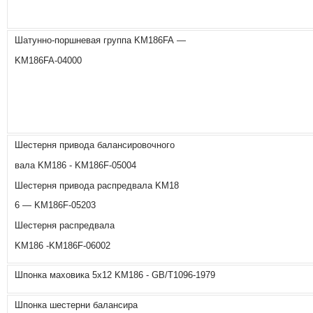
Шатунно-поршневая группа KM186FA —
KM186FA-04000
Шестерня привода балансировочного
вала KM186 - KM186F-05004
Шестерня привода распредвала KM18
6 — KM186F-05203
Шестерня распредвала
KM186 -KM186F-06002
Шпонка маховика 5х12 KM186 - GB/T1096-1979
Шпонка шестерни балансира