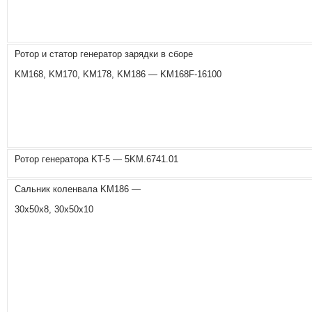
Ротор и статор генератор зарядки в сборе
KM168, KM170, KM178, KM186 — KM168F-16100
Ротор генератора KT-5 — 5KM.6741.01
Сальник коленвала KM186 —
30x50x8, 30x50x10