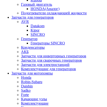
Kubota
Газовый двигатель
HONDA(Aналог)
Подогреватели охлаждающей жидкости
Запчасти для генераторов
AVR
Datakom
Kipor
SINCRO
Генератор
Генераторы SINCRO
Конденсаторы
АКБ
Запчасти для инверторных генераторов
Запчасти для сварочных генераторов
Запчасти для электростанций
Комплектующие для генераторов
Запчасти для мотопомпы
Honda
Robin-Subaru
Daishin
Sadko
Forte
Качающие узлы
Комплектующие