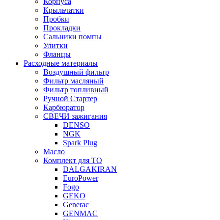
Корпуса
Крыльчатки
Пробки
Прокладки
Сальники помпы
Улитки
Фланцы
Расходные материалы
Воздушный фильтр
Фильтр масляный
Фильтр топливный
Ручной Стартер
Карбюратор
СВЕЧИ зажигания
DENSO
NGK
Spark Plug
Масло
Комплект для ТО
DALGAKIRAN
EuroPower
Fogo
GEKO
Generac
GENMAC