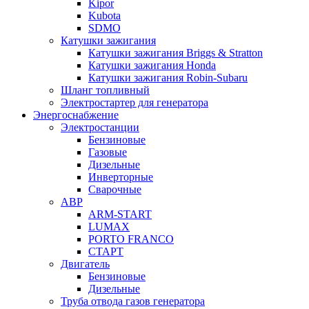
Kipor
Kubota
SDMO
Катушки зажигания
Катушки зажигания Briggs & Stratton
Катушки зажигания Honda
Катушки зажигания Robin-Subaru
Шланг топливный
Электростартер для генератора
Энергоснабжение
Электростанции
Бензиновые
Газовые
Дизельные
Инверторные
Сварочные
АВР
ARM-START
LUMAX
PORTO FRANCO
СТАРТ
Двигатель
Бензиновые
Дизельные
Труба отвода газов генератора