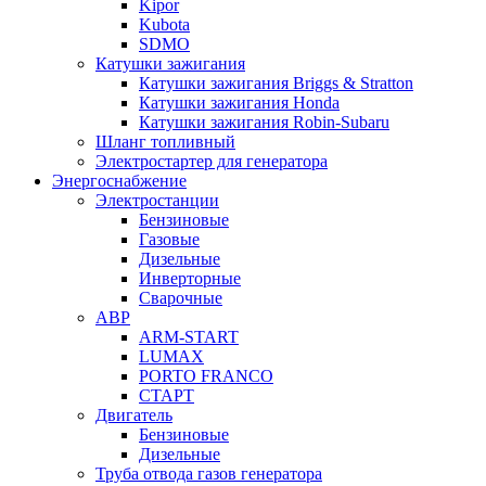
Kipor
Kubota
SDMO
Катушки зажигания
Катушки зажигания Briggs & Stratton
Катушки зажигания Honda
Катушки зажигания Robin-Subaru
Шланг топливный
Электростартер для генератора
Энергоснабжение
Электростанции
Бензиновые
Газовые
Дизельные
Инверторные
Сварочные
АВР
ARM-START
LUMAX
PORTO FRANCO
СТАРТ
Двигатель
Бензиновые
Дизельные
Труба отвода газов генератора