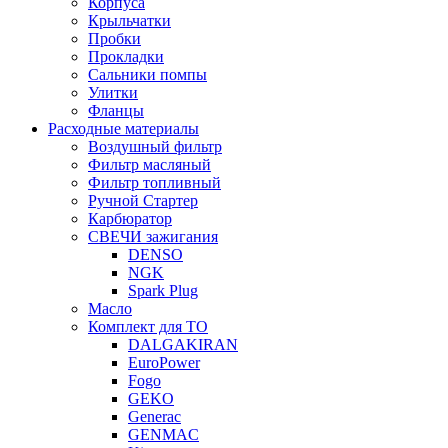
Корпуса
Крыльчатки
Пробки
Прокладки
Сальники помпы
Улитки
Фланцы
Расходные материалы
Воздушный фильтр
Фильтр масляный
Фильтр топливный
Ручной Стартер
Карбюратор
СВЕЧИ зажигания
DENSO
NGK
Spark Plug
Масло
Комплект для ТО
DALGAKIRAN
EuroPower
Fogo
GEKO
Generac
GENMAC