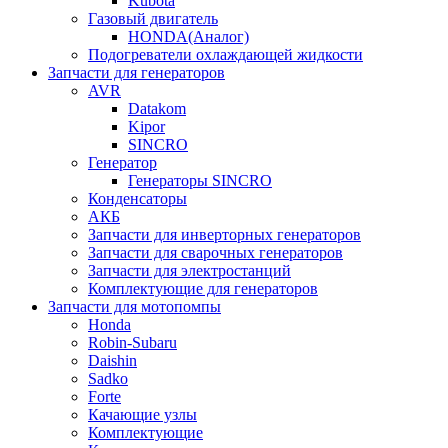
Kubota
Газовый двигатель
HONDA(Aналог)
Подогреватели охлаждающей жидкости
Запчасти для генераторов
AVR
Datakom
Kipor
SINCRO
Генератор
Генераторы SINCRO
Конденсаторы
АКБ
Запчасти для инверторных генераторов
Запчасти для сварочных генераторов
Запчасти для электростанций
Комплектующие для генераторов
Запчасти для мотопомпы
Honda
Robin-Subaru
Daishin
Sadko
Forte
Качающие узлы
Комплектующие