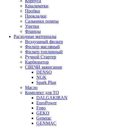
Корпуса
Крыльчатки
Пробки
Прокладки
Сальники помпы
Улитки
Фланцы
Расходные материалы
Воздушный фильтр
Фильтр масляный
Фильтр топливный
Ручной Стартер
Карбюратор
СВЕЧИ зажигания
DENSO
NGK
Spark Plug
Масло
Комплект для ТО
DALGAKIRAN
EuroPower
Fogo
GEKO
Generac
GENMAC