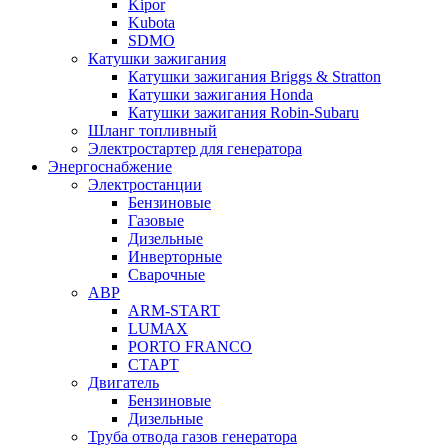
Kipor
Kubota
SDMO
Катушки зажигания
Катушки зажигания Briggs & Stratton
Катушки зажигания Honda
Катушки зажигания Robin-Subaru
Шланг топливный
Электростартер для генератора
Энергоснабжение
Электростанции
Бензиновые
Газовые
Дизельные
Инверторные
Сварочные
АВР
ARM-START
LUMAX
PORTO FRANCO
СТАРТ
Двигатель
Бензиновые
Дизельные
Труба отвода газов генератора