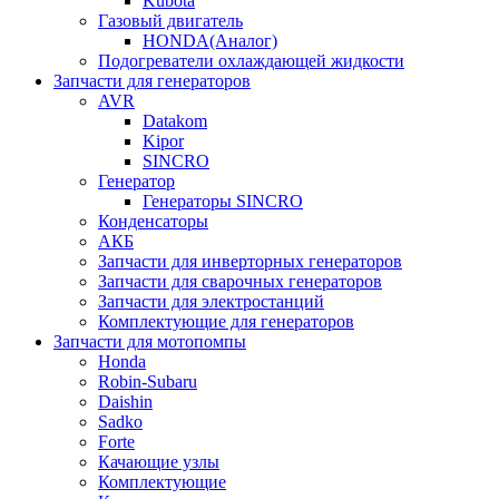
Kubota
Газовый двигатель
HONDA(Aналог)
Подогреватели охлаждающей жидкости
Запчасти для генераторов
AVR
Datakom
Kipor
SINCRO
Генератор
Генераторы SINCRO
Конденсаторы
АКБ
Запчасти для инверторных генераторов
Запчасти для сварочных генераторов
Запчасти для электростанций
Комплектующие для генераторов
Запчасти для мотопомпы
Honda
Robin-Subaru
Daishin
Sadko
Forte
Качающие узлы
Комплектующие