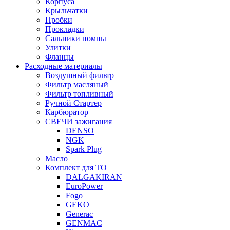
Корпуса
Крыльчатки
Пробки
Прокладки
Сальники помпы
Улитки
Фланцы
Расходные материалы
Воздушный фильтр
Фильтр масляный
Фильтр топливный
Ручной Стартер
Карбюратор
СВЕЧИ зажигания
DENSO
NGK
Spark Plug
Масло
Комплект для ТО
DALGAKIRAN
EuroPower
Fogo
GEKO
Generac
GENMAC