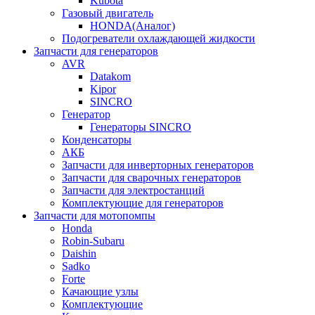
Kubota
Газовый двигатель
HONDA(Aналог)
Подогреватели охлаждающей жидкости
Запчасти для генераторов
AVR
Datakom
Kipor
SINCRO
Генератор
Генераторы SINCRO
Конденсаторы
АКБ
Запчасти для инверторных генераторов
Запчасти для сварочных генераторов
Запчасти для электростанций
Комплектующие для генераторов
Запчасти для мотопомпы
Honda
Robin-Subaru
Daishin
Sadko
Forte
Качающие узлы
Комплектующие