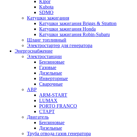
Kipor
Kubota
SDMO
Катушки зажигания
Катушки зажигания Briggs & Stratton
Катушки зажигания Honda
Катушки зажигания Robin-Subaru
Шланг топливный
Электростартер для генератора
Энергоснабжение
Электростанции
Бензиновые
Газовые
Дизельные
Инверторные
Сварочные
АВР
ARM-START
LUMAX
PORTO FRANCO
СТАРТ
Двигатель
Бензиновые
Дизельные
Труба отвода газов генератора