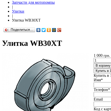
Запчасти для мотопомпы
|
Улитки
|
Улитка WB30XT
Поделиться…
Улитка WB30XT
1 000
грн.
В корзину
Купить в 
Купить в 
Имя
*
Телефон
*
Email
Код с кар