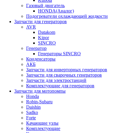
Kubota
Газовый двигатель
HONDA(Aналог)
Подогреватели охлаждающей жидкости
Запчасти для генераторов
AVR
Datakom
Kipor
SINCRO
Генератор
Генераторы SINCRO
Конденсаторы
АКБ
Запчасти для инверторных генераторов
Запчасти для сварочных генераторов
Запчасти для электростанций
Комплектующие для генераторов
Запчасти для мотопомпы
Honda
Robin-Subaru
Daishin
Sadko
Forte
Качающие узлы
Комплектующие