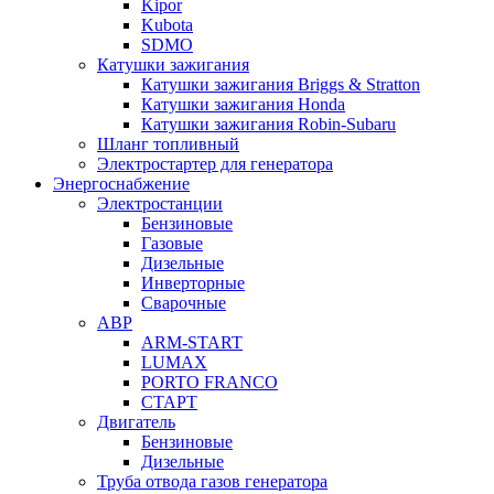
Kipor
Kubota
SDMO
Катушки зажигания
Катушки зажигания Briggs & Stratton
Катушки зажигания Honda
Катушки зажигания Robin-Subaru
Шланг топливный
Электростартер для генератора
Энергоснабжение
Электростанции
Бензиновые
Газовые
Дизельные
Инверторные
Сварочные
АВР
ARM-START
LUMAX
PORTO FRANCO
СТАРТ
Двигатель
Бензиновые
Дизельные
Труба отвода газов генератора