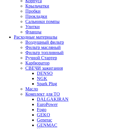
Корпуса
Крыльчатки
Пробки
Прокладки
Сальники помпы
Улитки
Фланцы
Расходные материалы
Воздушный фильтр
Фильтр масляный
Фильтр топливный
Ручной Стартер
Карбюратор
СВЕЧИ зажигания
DENSO
NGK
Spark Plug
Масло
Комплект для ТО
DALGAKIRAN
EuroPower
Fogo
GEKO
Generac
GENMAC