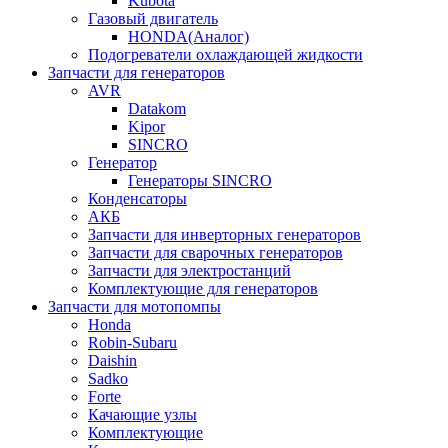
Kubota
Газовый двигатель
HONDA(Aналог)
Подогреватели охлаждающей жидкости
Запчасти для генераторов
AVR
Datakom
Kipor
SINCRO
Генератор
Генераторы SINCRO
Конденсаторы
АКБ
Запчасти для инверторных генераторов
Запчасти для сварочных генераторов
Запчасти для электростанций
Комплектующие для генераторов
Запчасти для мотопомпы
Honda
Robin-Subaru
Daishin
Sadko
Forte
Качающие узлы
Комплектующие