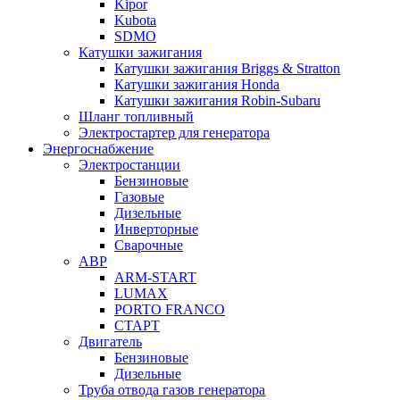
Kipor
Kubota
SDMO
Катушки зажигания
Катушки зажигания Briggs & Stratton
Катушки зажигания Honda
Катушки зажигания Robin-Subaru
Шланг топливный
Электростартер для генератора
Энергоснабжение
Электростанции
Бензиновые
Газовые
Дизельные
Инверторные
Сварочные
АВР
ARM-START
LUMAX
PORTO FRANCO
СТАРТ
Двигатель
Бензиновые
Дизельные
Труба отвода газов генератора