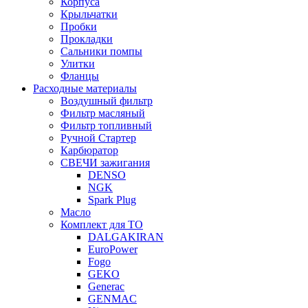
Корпуса
Крыльчатки
Пробки
Прокладки
Сальники помпы
Улитки
Фланцы
Расходные материалы
Воздушный фильтр
Фильтр масляный
Фильтр топливный
Ручной Стартер
Карбюратор
СВЕЧИ зажигания
DENSO
NGK
Spark Plug
Масло
Комплект для ТО
DALGAKIRAN
EuroPower
Fogo
GEKO
Generac
GENMAC