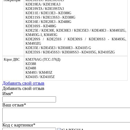
KDE19EA / KDE19EA3
KDE19STA / KDE19STA3
KDE11E / KDE13E3 - KD388G
KDE11SS / KDE13SS3 - KD388G
KDE16E / KDE20E3 - KD488G
KDE16SS - KD488G
KDE25E / KDE30E, KDE30E3 / KDE35E3 / KDE40E3 - KM493ZG,
KM493G-1, KM493G
KDE20SS / KDE25SS / KDE30SS / KDE30SS3 - KM493G,
KM493ZG
KDE35E / KDE45E3 / KDE60E3 - KD4105 G
KDE35SS / KDE45SS3 / KDE60SS3 - KD4105G, KD4105ZG
Kipor ДВС
KM376AG (ТСС-376Д)
KD388
KD488
KM493 / KM493Z
KD4105 / KD4105Z
Добавить свой отзыв
Добавить свой отзыв
Имя
*
Ваш отзыв
*
Код с картинки
*