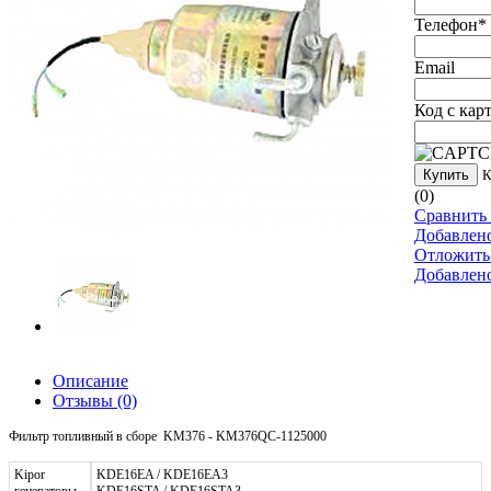
Телефон
*
Email
Код с кар
Купить
К
(0)
Сравнить 
Добавлен
Отложить
Добавлен
Описание
Отзывы
(0)
Фильтр топливный в сборе KM376 - KM376QC-1125000
Kipor
KDE16EA / KDE16EA3
генераторы
KDE16STA / KDE16STA3