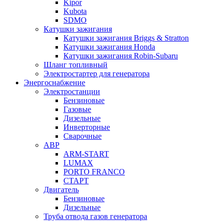
Kipor
Kubota
SDMO
Катушки зажигания
Катушки зажигания Briggs & Stratton
Катушки зажигания Honda
Катушки зажигания Robin-Subaru
Шланг топливный
Электростартер для генератора
Энергоснабжение
Электростанции
Бензиновые
Газовые
Дизельные
Инверторные
Сварочные
АВР
ARM-START
LUMAX
PORTO FRANCO
СТАРТ
Двигатель
Бензиновые
Дизельные
Труба отвода газов генератора