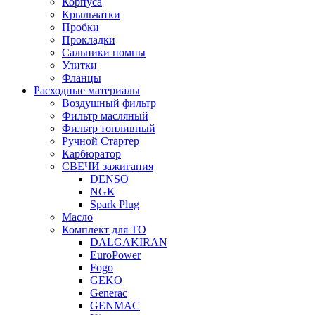
Корпуса
Крыльчатки
Пробки
Прокладки
Сальники помпы
Улитки
Фланцы
Расходные материалы
Воздушный фильтр
Фильтр масляный
Фильтр топливный
Ручной Стартер
Карбюратор
СВЕЧИ зажигания
DENSO
NGK
Spark Plug
Масло
Комплект для ТО
DALGAKIRAN
EuroPower
Fogo
GEKO
Generac
GENMAC