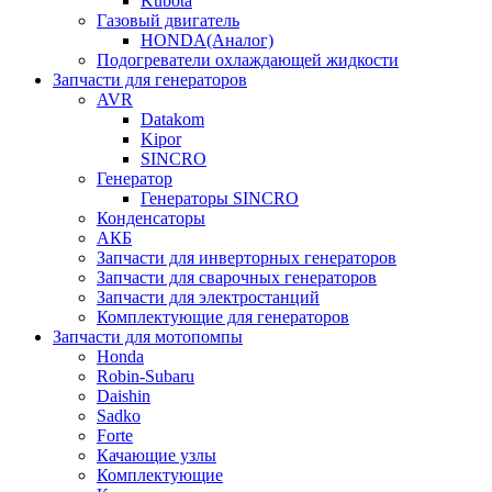
Kubota
Газовый двигатель
HONDA(Aналог)
Подогреватели охлаждающей жидкости
Запчасти для генераторов
AVR
Datakom
Kipor
SINCRO
Генератор
Генераторы SINCRO
Конденсаторы
АКБ
Запчасти для инверторных генераторов
Запчасти для сварочных генераторов
Запчасти для электростанций
Комплектующие для генераторов
Запчасти для мотопомпы
Honda
Robin-Subaru
Daishin
Sadko
Forte
Качающие узлы
Комплектующие