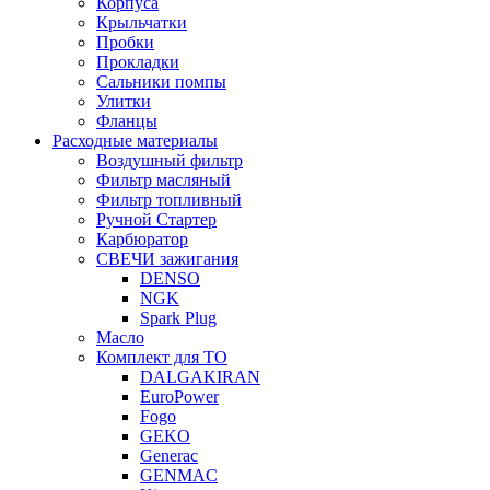
Корпуса
Крыльчатки
Пробки
Прокладки
Сальники помпы
Улитки
Фланцы
Расходные материалы
Воздушный фильтр
Фильтр масляный
Фильтр топливный
Ручной Стартер
Карбюратор
СВЕЧИ зажигания
DENSO
NGK
Spark Plug
Масло
Комплект для ТО
DALGAKIRAN
EuroPower
Fogo
GEKO
Generac
GENMAC