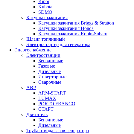
Kipor
Kubota
SDMO
Катушки зажигания
Катушки зажигания Briggs & Stratton
Катушки зажигания Honda
Катушки зажигания Robin-Subaru
Шланг топливный
Электростартер для генератора
Энергоснабжение
Электростанции
Бензиновые
Газовые
Дизельные
Инверторные
Сварочные
АВР
ARM-START
LUMAX
PORTO FRANCO
СТАРТ
Двигатель
Бензиновые
Дизельные
Труба отвода газов генератора