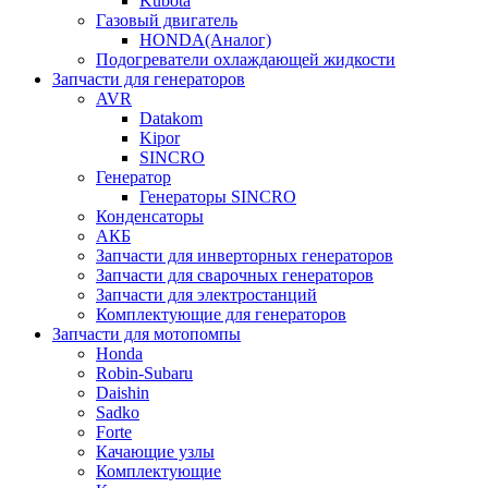
Kubota
Газовый двигатель
HONDA(Aналог)
Подогреватели охлаждающей жидкости
Запчасти для генераторов
AVR
Datakom
Kipor
SINCRO
Генератор
Генераторы SINCRO
Конденсаторы
АКБ
Запчасти для инверторных генераторов
Запчасти для сварочных генераторов
Запчасти для электростанций
Комплектующие для генераторов
Запчасти для мотопомпы
Honda
Robin-Subaru
Daishin
Sadko
Forte
Качающие узлы
Комплектующие