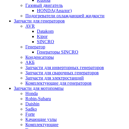
Kubota
Газовый двигатель
HONDA(Aналог)
Подогреватели охлаждающей жидкости
Запчасти для генераторов
AVR
Datakom
Kipor
SINCRO
Генератор
Генераторы SINCRO
Конденсаторы
АКБ
Запчасти для инверторных генераторов
Запчасти для сварочных генераторов
Запчасти для электростанций
Комплектующие для генераторов
Запчасти для мотопомпы
Honda
Robin-Subaru
Daishin
Sadko
Forte
Качающие узлы
Комплектующие