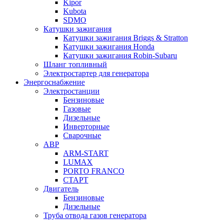
Kipor
Kubota
SDMO
Катушки зажигания
Катушки зажигания Briggs & Stratton
Катушки зажигания Honda
Катушки зажигания Robin-Subaru
Шланг топливный
Электростартер для генератора
Энергоснабжение
Электростанции
Бензиновые
Газовые
Дизельные
Инверторные
Сварочные
АВР
ARM-START
LUMAX
PORTO FRANCO
СТАРТ
Двигатель
Бензиновые
Дизельные
Труба отвода газов генератора