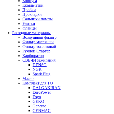
Корпуса
Крыльчатки
Пробки
Прокладки
Сальники помпы
Улитки
Фланцы
Расходные материалы
Воздушный фильтр
Фильтр масляный
Фильтр топливный
Ручной Стартер
Карбюратор
СВЕЧИ зажигания
DENSO
NGK
Spark Plug
Масло
Комплект для ТО
DALGAKIRAN
EuroPower
Fogo
GEKO
Generac
GENMAC