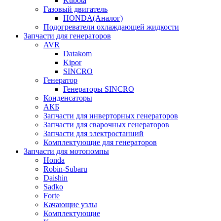
Kubota
Газовый двигатель
HONDA(Aналог)
Подогреватели охлаждающей жидкости
Запчасти для генераторов
AVR
Datakom
Kipor
SINCRO
Генератор
Генераторы SINCRO
Конденсаторы
АКБ
Запчасти для инверторных генераторов
Запчасти для сварочных генераторов
Запчасти для электростанций
Комплектующие для генераторов
Запчасти для мотопомпы
Honda
Robin-Subaru
Daishin
Sadko
Forte
Качающие узлы
Комплектующие