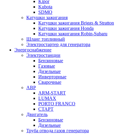
Kipor
Kubota
SDMO
Катушки зажигания
Катушки зажигания Briggs & Stratton
Катушки зажигания Honda
Катушки зажигания Robin-Subaru
Шланг топливный
Электростартер для генератора
Энергоснабжение
Электростанции
Бензиновые
Газовые
Дизельные
Инверторные
Сварочные
АВР
ARM-START
LUMAX
PORTO FRANCO
СТАРТ
Двигатель
Бензиновые
Дизельные
Труба отвода газов генератора