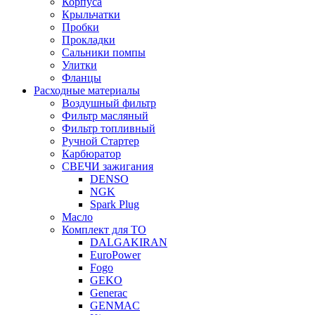
Корпуса
Крыльчатки
Пробки
Прокладки
Сальники помпы
Улитки
Фланцы
Расходные материалы
Воздушный фильтр
Фильтр масляный
Фильтр топливный
Ручной Стартер
Карбюратор
СВЕЧИ зажигания
DENSO
NGK
Spark Plug
Масло
Комплект для ТО
DALGAKIRAN
EuroPower
Fogo
GEKO
Generac
GENMAC