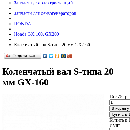
Запчасти для электростанций
|
Запчасти для бензогенераторов
|
HONDA
|
Honda GX 160, GX200
|
Коленчатый вал S-типа 20 мм GX-160
Поделиться…
Коленчатый вал S-типа 20
мм GX-160
16 276
грн
В корзину
Купить в 
Купить в 
Имя
*