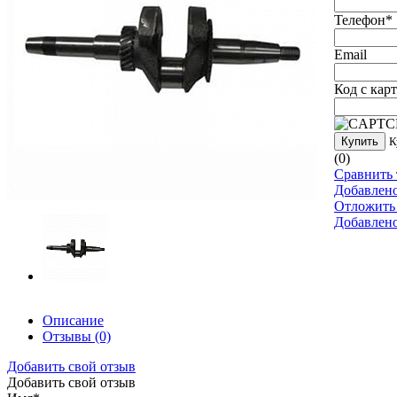
Телефон
*
Email
Код с кар
Купить
К
(0)
Сравнить 
Добавлен
Отложить
Добавлен
Описание
Отзывы
(0)
Добавить свой отзыв
Добавить свой отзыв