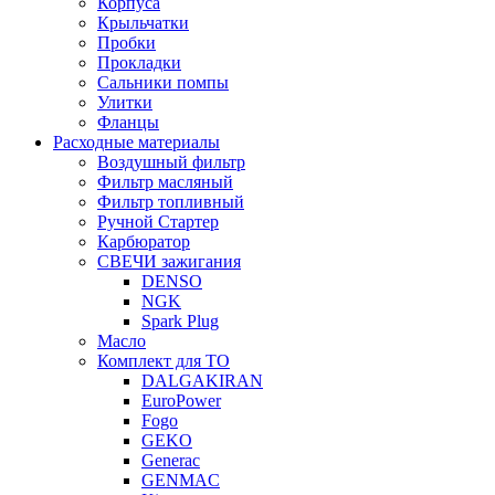
Корпуса
Крыльчатки
Пробки
Прокладки
Сальники помпы
Улитки
Фланцы
Расходные материалы
Воздушный фильтр
Фильтр масляный
Фильтр топливный
Ручной Стартер
Карбюратор
СВЕЧИ зажигания
DENSO
NGK
Spark Plug
Масло
Комплект для ТО
DALGAKIRAN
EuroPower
Fogo
GEKO
Generac
GENMAC