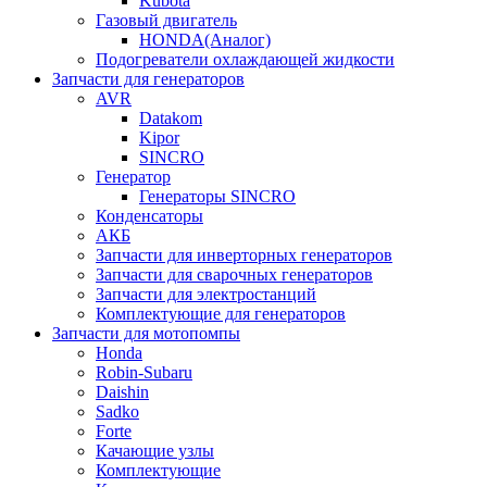
Kubota
Газовый двигатель
HONDA(Aналог)
Подогреватели охлаждающей жидкости
Запчасти для генераторов
AVR
Datakom
Kipor
SINCRO
Генератор
Генераторы SINCRO
Конденсаторы
АКБ
Запчасти для инверторных генераторов
Запчасти для сварочных генераторов
Запчасти для электростанций
Комплектующие для генераторов
Запчасти для мотопомпы
Honda
Robin-Subaru
Daishin
Sadko
Forte
Качающие узлы
Комплектующие