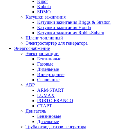
Kipor
Kubota
SDMO
Катушки зажигания
Катушки зажигания Briggs & Stratton
Катушки зажигания Honda
Катушки зажигания Robin-Subaru
Шланг топливный
Электростартер для генератора
Энергоснабжение
Электростанции
Бензиновые
Газовые
Дизельные
Инверторные
Сварочные
АВР
ARM-START
LUMAX
PORTO FRANCO
СТАРТ
Двигатель
Бензиновые
Дизельные
Труба отвода газов генератора