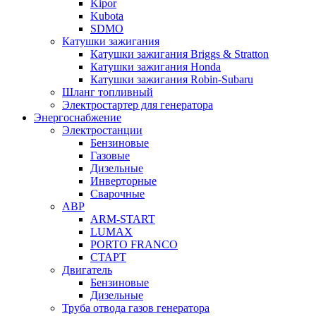
Kipor
Kubota
SDMO
Катушки зажигания
Катушки зажигания Briggs & Stratton
Катушки зажигания Honda
Катушки зажигания Robin-Subaru
Шланг топливный
Электростартер для генератора
Энергоснабжение
Электростанции
Бензиновые
Газовые
Дизельные
Инверторные
Сварочные
АВР
ARM-START
LUMAX
PORTO FRANCO
СТАРТ
Двигатель
Бензиновые
Дизельные
Труба отвода газов генератора