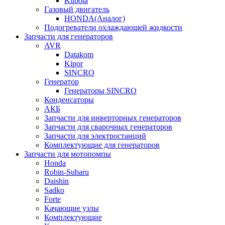
Kubota
Газовый двигатель
HONDA(Aналог)
Подогреватели охлаждающей жидкости
Запчасти для генераторов
AVR
Datakom
Kipor
SINCRO
Генератор
Генераторы SINCRO
Конденсаторы
АКБ
Запчасти для инверторных генераторов
Запчасти для сварочных генераторов
Запчасти для электростанций
Комплектующие для генераторов
Запчасти для мотопомпы
Honda
Robin-Subaru
Daishin
Sadko
Forte
Качающие узлы
Комплектующие