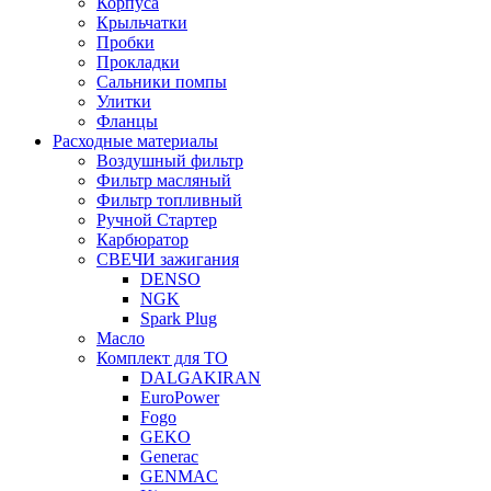
Корпуса
Крыльчатки
Пробки
Прокладки
Сальники помпы
Улитки
Фланцы
Расходные материалы
Воздушный фильтр
Фильтр масляный
Фильтр топливный
Ручной Стартер
Карбюратор
СВЕЧИ зажигания
DENSO
NGK
Spark Plug
Масло
Комплект для ТО
DALGAKIRAN
EuroPower
Fogo
GEKO
Generac
GENMAC