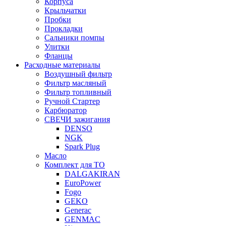
Корпуса
Крыльчатки
Пробки
Прокладки
Сальники помпы
Улитки
Фланцы
Расходные материалы
Воздушный фильтр
Фильтр масляный
Фильтр топливный
Ручной Стартер
Карбюратор
СВЕЧИ зажигания
DENSO
NGK
Spark Plug
Масло
Комплект для ТО
DALGAKIRAN
EuroPower
Fogo
GEKO
Generac
GENMAC