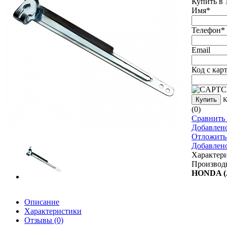
Купить в 
Имя
*
Телефон
*
Email
Код с кар
Купить
К
(0)
Сравнить 
Добавлен
Отложить
Добавлен
Характер
Производи
HONDA (
Описание
Характеристики
Отзывы
(0)