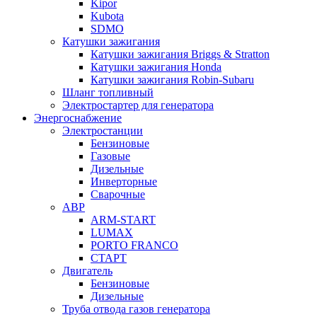
Kipor
Kubota
SDMO
Катушки зажигания
Катушки зажигания Briggs & Stratton
Катушки зажигания Honda
Катушки зажигания Robin-Subaru
Шланг топливный
Электростартер для генератора
Энергоснабжение
Электростанции
Бензиновые
Газовые
Дизельные
Инверторные
Сварочные
АВР
ARM-START
LUMAX
PORTO FRANCO
СТАРТ
Двигатель
Бензиновые
Дизельные
Труба отвода газов генератора